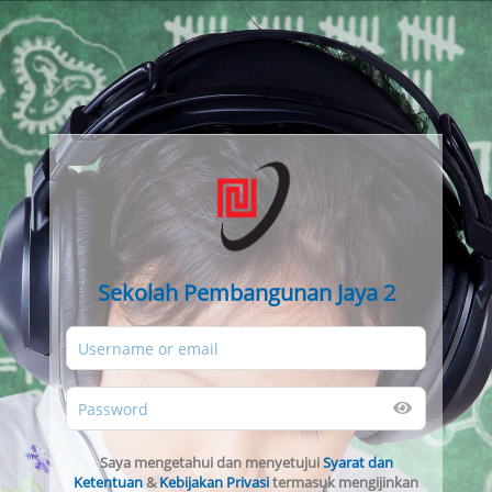
Sekolah Pembangunan Jaya 2
Saya mengetahui dan menyetujui
Syarat dan
Ketentuan
&
Kebijakan Privasi
termasuk mengijinkan